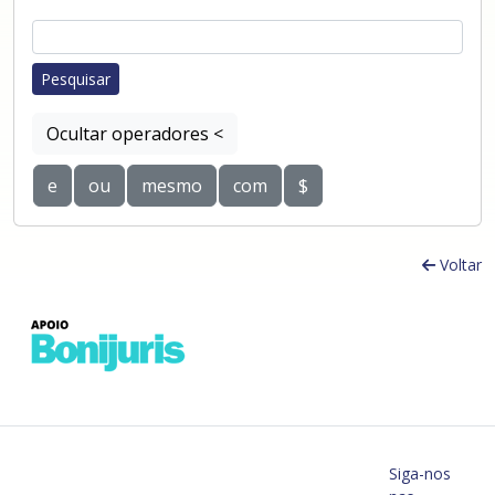
Ocultar operadores <
e
ou
mesmo
com
$
Voltar
Siga-nos