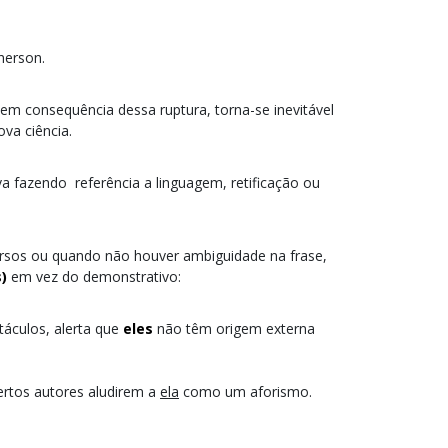
herson.
m consequência dessa ruptura, torna-se inevitável
va ciência.
va fazendo referência a linguagem, retificação ou
rsos ou quando não houver ambiguidade na frase,
s)
em vez do demonstrativo:
táculos, alerta que
eles
não têm origem externa
ertos autores aludirem a
ela
como um aforismo.