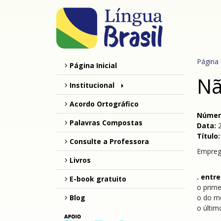
Página i
Página Inicial
Nã
Institucional
Acordo Ortográfico
Númer
Palavras Compostas
Data:
Título
Consulte a Professora
Empreg
Livros
. entr
E-book gratuito
o prime
Blog
o do m
o últi