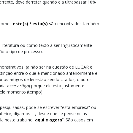
rrente, deve derreter quando
ela
ultrapassar 10%
ronomes
este(s) / esta(s)
são encontrados também
iteratura ou como texto a ser linguisticamente
ão o tipo de processo.
monstrativos (a não ser na questão de LUGAR e
tinção entre o que é mencionado anteriormente e
ios artigos de lei estão sendo citados, o autor
aria
esse artigo
) porque ele está justamente
quele momento (tempo).
esquisadas, pode-se escrever “esta empresa” ou
terior, digamos –, desde que se pense nelas
la neste trabalho,
aqui e agora
”. São casos em