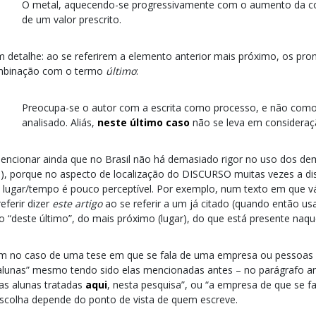
O metal, aquecendo-se progressivamente com o aumento da co
de um valor prescrito.
 detalhe: ao se referirem a elemento anterior mais próximo, os p
binação com o termo
último
:
Preocupa-se o autor com a escrita como processo, e não como l
analisado. Aliás,
neste último caso
não se leva em consideraç
ncionar ainda que no Brasil não há demasiado rigor no uso dos de
 porque no aspecto de localização do DISCURSO muitas vezes a dis
 lugar/tempo é pouco perceptível. Por exemplo, num texto em que vár
eferir dizer
este artigo
ao se referir a um já citado (quando então us
o “deste último”, do mais próximo (lugar), do que está presente na
 no caso de uma tese em que se fala de uma empresa ou pessoas p
alunas” mesmo tendo sido elas mencionadas antes – no parágrafo an
as alunas tratadas
aqui
, nesta pesquisa”, ou “a empresa de que se fa
scolha depende do ponto de vista de quem escreve.