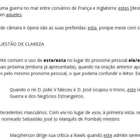
ma guerra no mar entre corsários de França e Inglaterra:
estes
[desn
ram
aqueles
.
de câmara e ópera são as suas preferidas:
esta
, porque mexe com s
UESTÃO DE CLAREZA
ante comum o uso de
este/esta
no lugar do pronome pessoal
ele/
is próxima (embora já apresentada), quando na oração anterior ap
os pelo mesmo pronome pessoal, o que poderia confundir o leitor. E
Quando o rei D. João V faleceu e D. José ocupou o trono,
este
r
Guerra e dos Negócios Estrangeiros.
ntecedentes masculinos. Com
ele
no lugar de
este
, à primeira vista,
, nomeado Sebastião José (o Marquês de Pombal) ministro.
Macpherson dirige sua crítica a Rawls quando
este
admite serem 