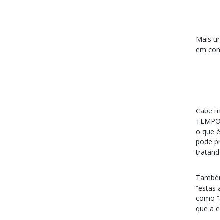
Mais um
em com
Cabe me
TEMPO),
o que é
pode pr
tratand
Também
“estas 
como “
que a e