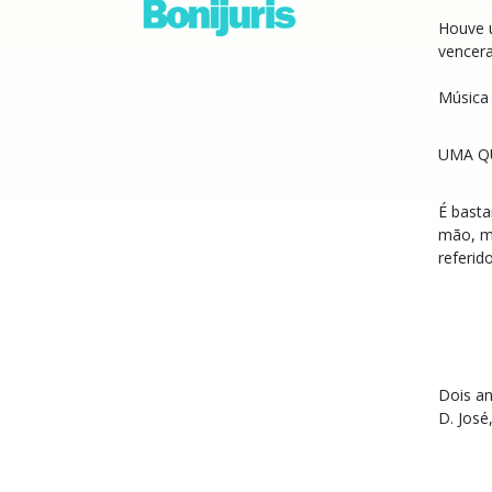
Houve u
vence
Música 
UMA Q
É bast
mão, ma
referid
Dois a
D. José