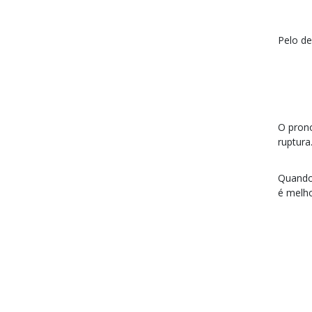
Pelo de
O prono
ruptura
Quando
é melh