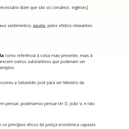
ecessário dizer que são os corsários ingleses]
eus sentimentos;
aquela
, pelos efeitos relaxantes.
ela
como referência à coisa mais presente, mais à
arecem outros substantivos que poderiam ser
xemplos:
ecorreu a Sebastião José para ser Ministro da
 sem pensar, poderíamos pensar ter D. João V, e não
os princípios éticos da justiça econômica capazes