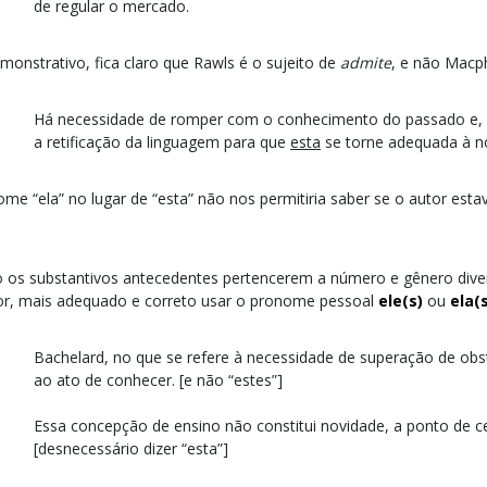
de regular o mercado.
monstrativo, fica claro que Rawls é o sujeito de
admite
, e não Macp
Há necessidade de romper com o conhecimento do passado e, e
a retificação da linguagem para que
esta
se torne adequada à no
me “ela” no lugar de “esta” não nos permitiria saber se o autor esta
.
 os substantivos antecedentes pertencerem a número e gênero dive
or, mais adequado e correto usar o pronome pessoal
ele(s)
ou
ela(
Bachelard, no que se refere à necessidade de superação de obs
ao ato de conhecer. [e não “estes”]
Essa concepção de ensino não constitui novidade, a ponto de c
[desnecessário dizer “esta”]