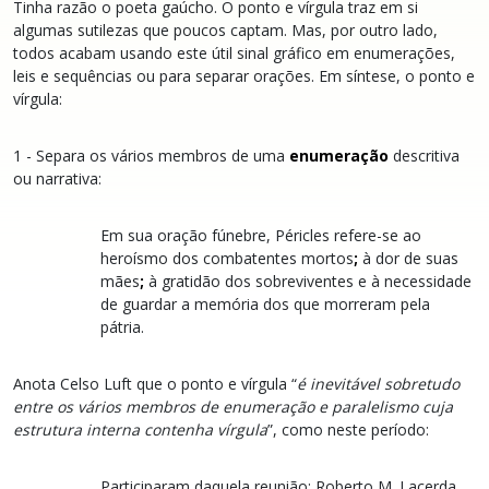
Tinha razão o poeta gaúcho. O ponto e vírgula traz em si
algumas sutilezas que poucos captam. Mas, por outro lado,
todos acabam usando este útil sinal gráfico em enumerações,
leis e sequências ou para separar orações. Em síntese, o ponto e
vírgula:
1 - Separa os vários membros de uma
enumeração
descritiva
ou narrativa:
Em sua oração fúnebre, Péricles refere-se ao
heroísmo dos combatentes mortos
;
à dor de suas
mães
;
à gratidão dos sobreviventes e à necessidade
de guardar a memória dos que morreram pela
pátria.
Anota Celso Luft que o ponto e vírgula “
é inevitável sobretudo
entre os vários membros de enumeração e paralelismo cuja
estrutura interna contenha vírgula
”, como neste período:
Participaram daquela reunião: Roberto M. Lacerda,