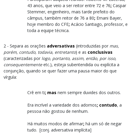
43 anos, que veio a ser reitor entre 72 e 76
;
Caspar
Stemmer, engenheiro, mais tarde prefeito do
câmpus, também reitor de 76 a 80
;
Ernani Bayer,
hoje membro do CFE
;
Acácio Santiago, professor, e
toda a equipe técnica.
2 - Separa as orações
adversativas
(introduzidas por
mas,
porém, contudo, todavia, entretanto
) e as
conclusivas
(caracterizadas por
logo, portanto, assim, então, por isso,
consequentemente
etc.), esteja subentendida ou explícita a
conjunção, quando se quer fazer uma pausa maior do que
vírgula:
Crê em ti
; mas
nem sempre duvides dos outros.
Era incrível a variedade dos adornos
; contudo
, a
pessoa não gostou de nenhum.
Há muitos modos de afirmar
;
há um só de negar
tudo. [conj. adversativa implícita]